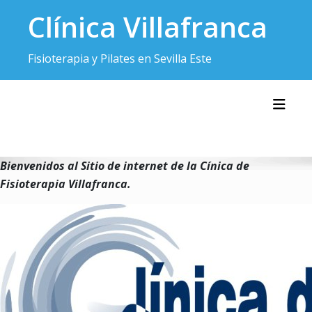
Saltar
Clínica Villafranca
al
contenido
Fisioterapia y Pilates en Sevilla Este
Alter
Bienvenidos al Sitio de internet de la Cínica de
Fisioterapia Villafranca.