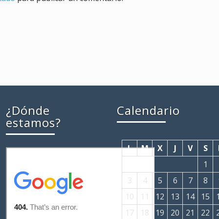
¿Dónde
Calendario
estamos?
L
M
X
J
V
S
1
3
4
5
6
7
8
10
11
12
13
14
15
17
18
19
20
21
22