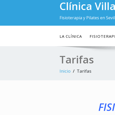
Clínica Vil
Saltar
al
contenido
Fisioterapia y Pilates en Sevil
LA CLÍNICA
FISIOTERAP
Tarifas
Inicio
Tarifas
FIS